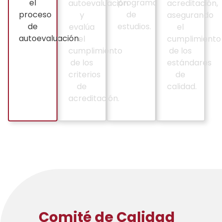
el
programa
autoevaluación
acreditación,
proceso
de
y
asegurando
de
estudios.
evalúa
el
autoevaluación.
el
cumplimiento
cumplimiento
de los
de los
estándares
criterios
de
de
calidad.
acreditación.
Comité de Calidad