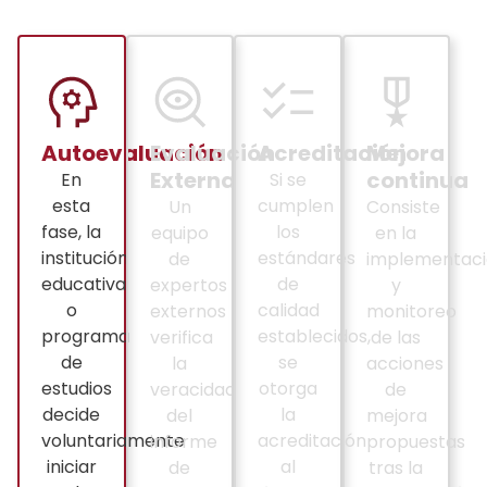
Autoevaluación
Evaluación
Acreditación
Mejora
Externa
continua
En
Si se
esta
cumplen
Un
Consiste
fase, la
los
equipo
en la
institución
estándares
de
implementaci
educativa
de
expertos
y
o
calidad
externos
monitoreo
programa
establecidos,
verifica
de las
de
se
la
acciones
estudios
otorga
veracidad
de
decide
la
del
mejora
voluntariamente
acreditación
informe
propuestas
iniciar
al
de
tras la