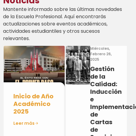
Noticias
Mantente informado sobre las últimas novedades
de la Escuela Profesional. Aquí encontrarás
actualizaciones sobre eventos académicos,
actividades estudiantiles y otros sucesos
relevantes.
Miércoles,
Febrero 26,
2025
Gestión
de la
Calidad:
Inducción
Inicio de Año
e
Académico
Implementaci
2025
de
Cartas
Leer más
de